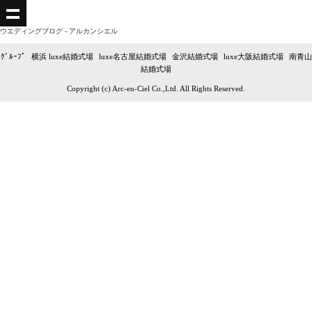
ウエディングブログ - アルカンシエル
ｸﾞﾙｰﾌﾟ
|
横浜 luxe結婚式場
|
luxe名古屋結婚式場
|
金沢結婚式場
|
luxe大阪結婚式場
|
南青山
結婚式場
Copyright (c) Arc-en-Ciel Co.,Ltd. All Rights Reserved.