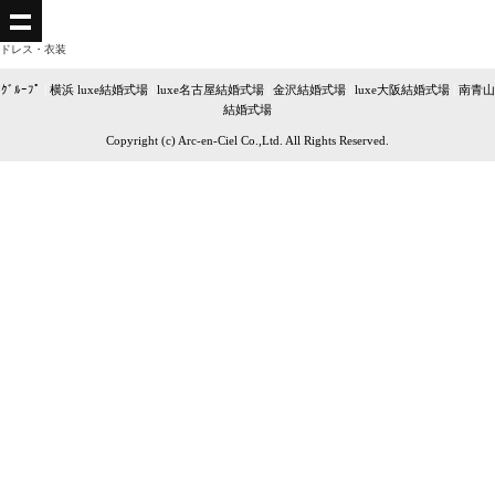
ドレス・衣装
ｸﾞﾙｰﾌﾟ
|
横浜 luxe結婚式場
|
luxe名古屋結婚式場
|
金沢結婚式場
|
luxe大阪結婚式場
|
南青山
結婚式場
Copyright (c) Arc-en-Ciel Co.,Ltd. All Rights Reserved.