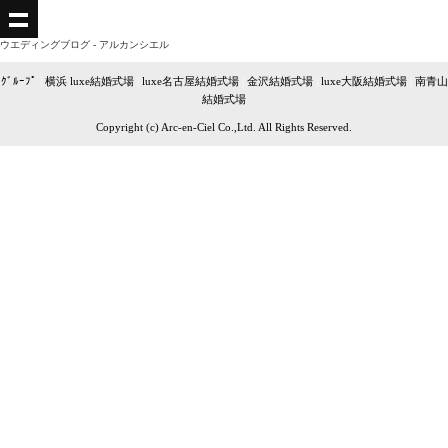
ウエディングブログ - アルカンシエル
ｸﾞﾙｰﾌﾟ
|
横浜 luxe結婚式場
|
luxe名古屋結婚式場
|
金沢結婚式場
|
luxe大阪結婚式場
|
南青山
結婚式場
Copyright (c) Arc-en-Ciel Co.,Ltd. All Rights Reserved.