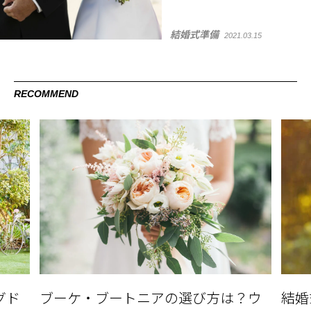
結婚式準備
2021.03.15
RECOMMEND
グド
ブーケ・ブートニアの選び方は？ウ
結婚