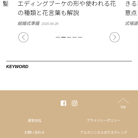
・髪
エディングブーケの形や使われる花
きる
の種類と花言葉も解説
意点
結婚式準備
式場選
2020.09.28
KEYWORD
top
運営会社
プライバシーポリシー
お問い合わせ
アルカンシエルのウエディング