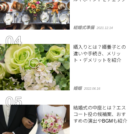
結婚式準備
2021.12.14
婿入りとは？婿養子との
違いや手続き、メリッ
ト・デメリットを紹介
婚姻
2022.06.16
結婚式の中座とは？エス
コート役の候補案、おす
すめの演出やBGMも紹介