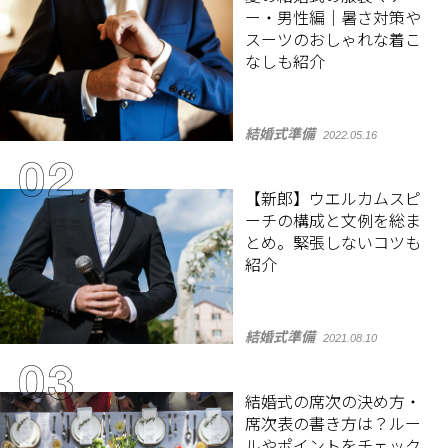
ー・男性編｜暑さ対策や
スーツのおしゃれな着こ
なしも紹介
結婚式準備
2022.05.16
【新郎】ウエルカムスピ
ーチの構成と文例を総ま
とめ。緊張しないコツも
紹介
結婚式準備
2021.08.10
結婚式の席次の決め方・
席次表の書き方は？ルー
ルやポイントをチェック