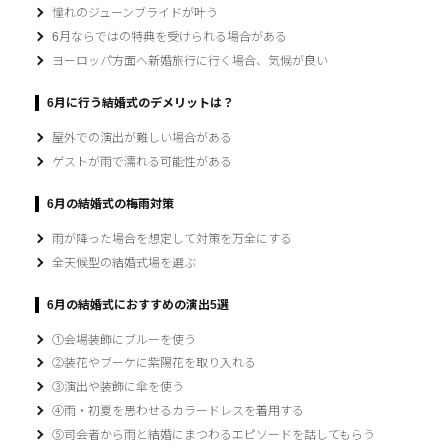
憧れのジューンブライドが叶う
6月ならではの特典を受けられる場合がある
ヨーロッパ方面へ新婚旅行に行く場合、気候が良い
6月に行う結婚式のデメリットは？
屋外での演出が難しい場合がある
ゲストが雨で濡れる可能性がある
6月の結婚式の梅雨対策
雨が降った場合を想定して対策を万全にする
全天候型の結婚式場を選ぶ
6月の結婚式におすすめの演出5選
①会場装飾にブルーを使う
②装花やブーケに紫陽花を取り入れる
③演出や装飾に傘を使う
④雨・初夏を思わせるカラードレスを着用する
⑤司会者から雨と結婚にまつわるエピソードを話してもらう