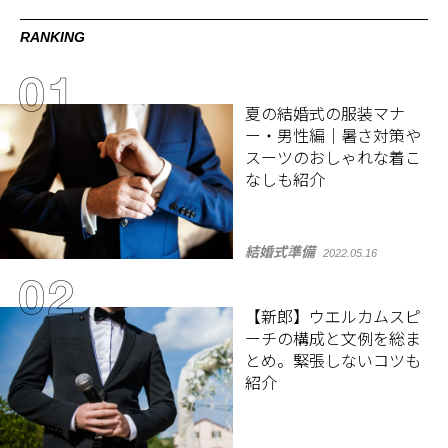
RANKING
夏の結婚式の服装マナ
ー・男性編｜暑さ対策や
スーツのおしゃれな着こ
なしも紹介
結婚式準備
2022.05.16
【新郎】ウエルカムスピ
ーチの構成と文例を総ま
とめ。緊張しないコツも
紹介