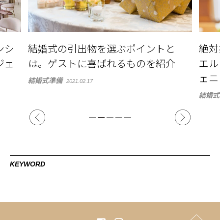
と
絶対押さえておきたい、アルカンシ
マー
介
エル luxe mariage 名古屋のフォトジ
合う
ェニックなスポット
演出
結婚式準備
花嫁ビ
2021.01.26
KEYWORD