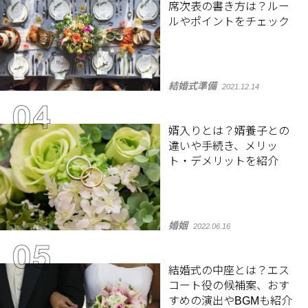
席次表の書き方は？ルー
ルやポイントをチェック
結婚式準備
2021.12.14
婿入りとは？婿養子との
違いや手続き、メリッ
ト・デメリットを紹介
婚姻
2022.06.16
結婚式の中座とは？エス
コート役の候補案、おす
すめの演出やBGMも紹介