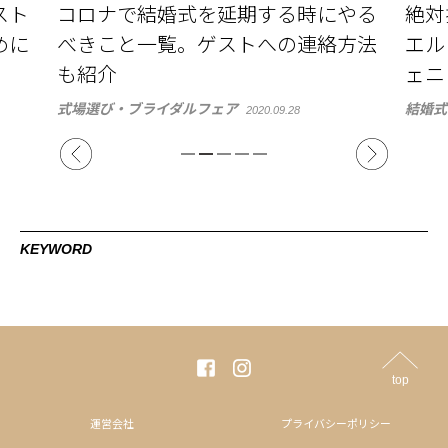
やる
絶対押さえておきたい、アルカンシ
「な
方法
エル luxe mariage 名古屋のフォトジ
リハ
ェニックなスポット
は？
結婚式準備
花嫁ビ
2021.01.26
KEYWORD
top
運営会社
プライバシーポリシー