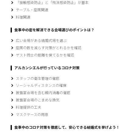
「接触感染防止」と「飛沫感染防止」が基本
テーブル・座席関連
料理関連
食事中の密を解消できる会場選びのポイントは？
広い会場がある結婚式場を選ぶ
座席の数を減らす対策がとれるかを確認
ゲスト同士の距離を保てるかを確認
アルカンシエルが行っているコロナ対策
スタッフの衛生管理の徹底
ソーシャルディスタンスの確保
披露宴会場を含む館内消毒の徹底
披露宴会場のこまめな換気
料理提供の工夫
マスクケースの用意
食事中のコロナ対策を徹底して、安心できる結婚式を挙げよう！