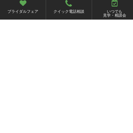
ウエルカムパーティのおかげ
ブライダルフェア
クイック電話相談
いつでも
見学・相談会
で友だちとゆっくり話せまし
た。
家族全員が好きなキャラ
クターをモチーフにしたパン
に家族も大喜び!
ロケフォトはお天気が心配だ
ったけど、日程変更できると
聞いて安心!
近かったので和装
でも着崩れる心配なく、予想