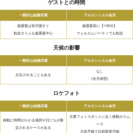
ゲストとの時間
一般的な結婚式場
アルカンシエル金沢
披露宴は挙式後すぐ
披露宴前に【+30分】
歓談タイムも披露宴中心
ウェルカムパーティでも歓談
天候の影響
一般的な結婚式場
アルカンシエル金沢
なし
左右されることもある
(全天候型)
ロケフォト
一般的な結婚式場
アルカンシエル金沢
主要フォトスポットに近く移動がスム
移動に時間がかかる場所や日にちが限
ーズ
定されるケースがある
天気予報で日程変更可能