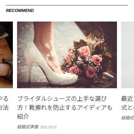
RECOMMEND
やる
ブライダルシューズの上手な選び
最近
方法
方！靴擦れを防止するアイディアも
式と
紹介
結婚式
結婚式準備
2021.02.17