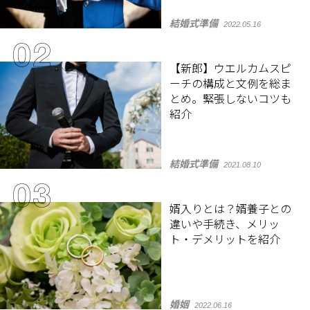
結婚式準備
2022.05.16
【新郎】ウエルカムスピ
ーチの構成と文例を総ま
とめ。緊張しないコツも
紹介
結婚式準備
2021.08.10
婿入りとは？婿養子との
違いや手続き、メリッ
ト・デメリットを紹介
婚姻
2022.06.16