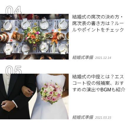
結婚式の席次の決め方・
席次表の書き方は？ルー
ルやポイントをチェック
結婚式準備
2021.12.14
結婚式の中座とは？エス
コート役の候補案、おす
すめの演出やBGMも紹介
結婚式準備
2021.03.15