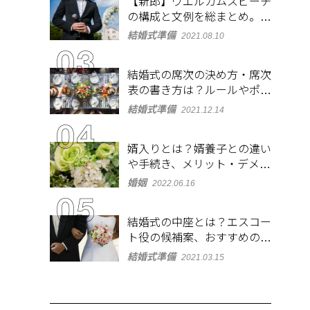
【新郎】ウエルカムスピーチ
の構成と文例を総まとめ。緊
張しないコツも紹介
結婚式準備
2021.08.10
結婚式の席次の決め方・席次
表の書き方は？ルールやポイ
ントをチェック
結婚式準備
2021.12.14
婿入りとは？婿養子との違い
や手続き、メリット・デメリ
ットを紹介
婚姻
2022.06.16
結婚式の中座とは？エスコー
ト役の候補案、おすすめの演
出やBGMも紹介
結婚式準備
2021.03.15