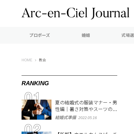
プロポーズ
婚姻
式場選
Arc-en-Ciel Journal（アルカンシエル ジャーナル）
HOME
教会
RANKING
夏の結婚式の服装マナー・男
性編｜暑さ対策やスーツのお
しゃれな着こなしも紹介
結婚式準備
2022.05.16