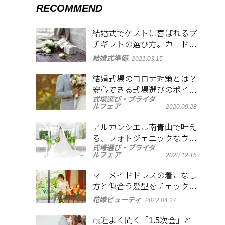
RECOMMEND
結婚式でゲストに喜ばれるプ
チギフトの選び方。カードも
添えて感謝を表現
結婚式準備
2021.03.15
結婚式場のコロナ対策とは？
安心できる式場選びのポイン
式場選び・ブライダ
トや当日の注意点も紹介
ルフェア
2020.09.28
アルカンシエル南青山で叶え
る、フォトジェニックなウエ
式場選び・ブライダ
ディング
ルフェア
2020.12.15
マーメイドドレスの着こなし
方と似合う髪型をチェック！
大人の魅力を演出
花嫁ビューティ
2022.04.27
最近よく聞く「1.5次会」と