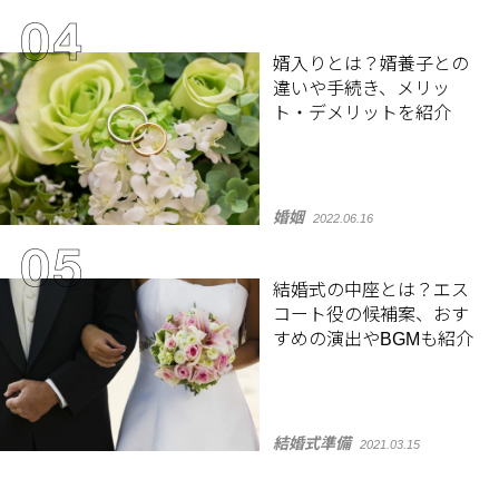
婿入りとは？婿養子との
違いや手続き、メリッ
ト・デメリットを紹介
婚姻
2022.06.16
結婚式の中座とは？エス
コート役の候補案、おす
すめの演出やBGMも紹介
結婚式準備
2021.03.15