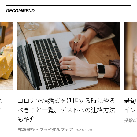
RECOMMEND
と
コロナで結婚式を延期する時にやる
最旬
介
べきこと一覧。ゲストへの連絡方法
イン
も紹介
花嫁ビ
式場選び・ブライダルフェア
2020.09.28