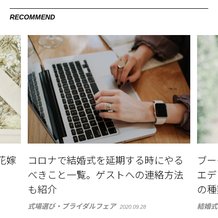
RECOMMEND
花嫁
コロナで結婚式を延期する時にやる
ブー
べきこと一覧。ゲストへの連絡方法
エデ
も紹介
の種
式場選び・ブライダルフェア
結婚式
2020.09.28