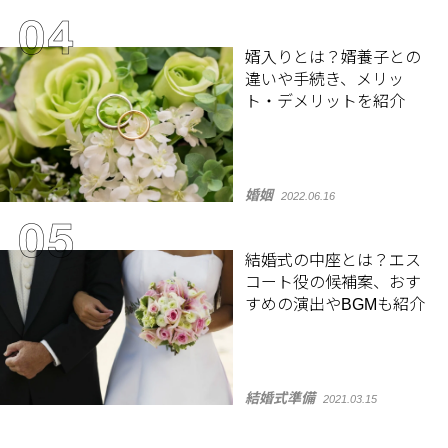
婿入りとは？婿養子との
違いや手続き、メリッ
ト・デメリットを紹介
婚姻
2022.06.16
結婚式の中座とは？エス
コート役の候補案、おす
すめの演出やBGMも紹介
結婚式準備
2021.03.15