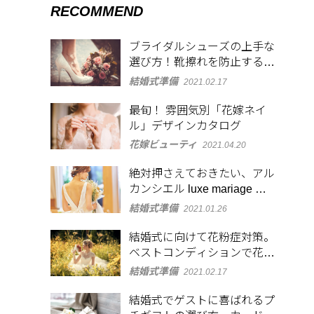
RECOMMEND
ブライダルシューズの上手な
選び方！靴擦れを防止するア
イディアも紹介
結婚式準備
2021.02.17
最旬！ 雰囲気別「花嫁ネイ
ル」デザインカタログ
花嫁ビューティ
2021.04.20
絶対押さえておきたい、アル
カンシエル luxe mariage 名
古屋のフォトジェニックなス
結婚式準備
2021.01.26
ポット
結婚式に向けて花粉症対策。
ベストコンディションで花嫁
になるために
結婚式準備
2021.02.17
結婚式でゲストに喜ばれるプ