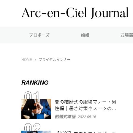
プロポーズ
婚姻
式場選
Arc-en-Ciel Journal（アルカンシエル ジャーナル）
HOME
ブライダルインナー
RANKING
夏の結婚式の服装マナー・男
性編｜暑さ対策やスーツのお
しゃれな着こなしも紹介
結婚式準備
2022.05.16