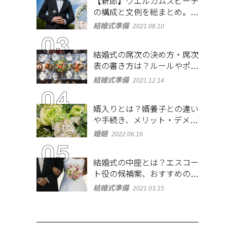
【新郎】ウエルカムスピーチ
の構成と文例を総まとめ。緊
張しないコツも紹介
結婚式準備
2021.08.10
結婚式の席次の決め方・席次
表の書き方は？ルールやポイ
ントをチェック
結婚式準備
2021.12.14
婿入りとは？婿養子との違い
や手続き、メリット・デメリ
ットを紹介
婚姻
2022.06.16
結婚式の中座とは？エスコー
ト役の候補案、おすすめの演
出やBGMも紹介
結婚式準備
2021.03.15