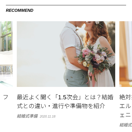
RECOMMEND
、フ
最近よく聞く「1.5次会」とは？結婚
絶対
式との違い・進行や準備物を紹介
エル 
ェニ
結婚式準備
2020.11.18
結婚式