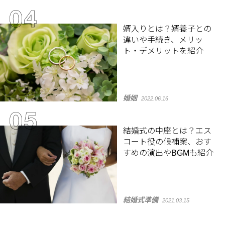
婿入りとは？婿養子との
違いや手続き、メリッ
ト・デメリットを紹介
婚姻
2022.06.16
結婚式の中座とは？エス
コート役の候補案、おす
すめの演出やBGMも紹介
結婚式準備
2021.03.15