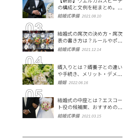
【新郎】ウエルカムスピーチ
の構成と文例を総まとめ。緊
張しないコツも紹介
結婚式準備
2021.08.10
結婚式の席次の決め方・席次
表の書き方は？ルールやポイ
ントをチェック
結婚式準備
2021.12.14
婿入りとは？婿養子との違い
や手続き、メリット・デメリ
ットを紹介
婚姻
2022.06.16
結婚式の中座とは？エスコー
ト役の候補案、おすすめの演
出やBGMも紹介
結婚式準備
2021.03.15