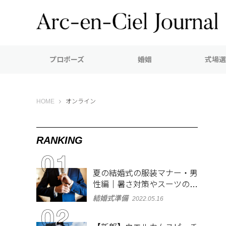
プロポーズ
婚姻
式場選
Arc-en-Ciel Journal（アルカンシエル ジャーナル）
HOME
オンライン
RANKING
夏の結婚式の服装マナー・男
性編｜暑さ対策やスーツのお
しゃれな着こなしも紹介
結婚式準備
2022.05.16