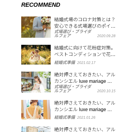
RECOMMEND
結婚式場のコロナ対策とは？
安心できる式場選びのポイン
式場選び・ブライダ
トや当日の注意点も紹介
ルフェア
2020.09.28
結婚式に向けて花粉症対策。
ベストコンディションで花嫁
になるために
結婚式準備
2021.02.17
絶対押さえておきたい、アル
カンシエル luxe mariage 大
式場選び・ブライダ
阪のフォトジェニックなスポ
ルフェア
2020.10.15
ット
絶対押さえておきたい、アル
カンシエル luxe mariage 名
古屋のフォトジェニックなス
結婚式準備
2021.01.26
ポット
絶対押さえておきたい、アル