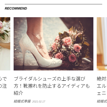
RECOMMEND
心で
ブライダルシューズの上手な選び
絶対
の注
方！靴擦れを防止するアイディアも
エル 
紹介
ェニ
結婚式準備
結婚式
2021.02.17