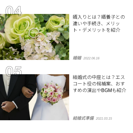
婿入りとは？婿養子との
違いや手続き、メリッ
ト・デメリットを紹介
婚姻
2022.06.16
結婚式の中座とは？エス
コート役の候補案、おす
すめの演出やBGMも紹介
結婚式準備
2021.03.15