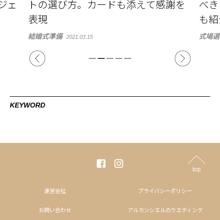
謝を
べきこと一覧。ゲストへの連絡方法
式
も紹介
結婚
式場選び・ブライダルフェア
2020.09.28
KEYWORD
top
運営会社
プライバシーポリシー
お問い合わせ
アルカンシエルのウエディング