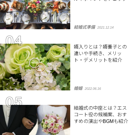
結婚式準備
2021.12.14
婿入りとは？婿養子との
違いや手続き、メリッ
ト・デメリットを紹介
婚姻
2022.06.16
結婚式の中座とは？エス
コート役の候補案、おす
すめの演出やBGMも紹介