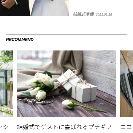
結婚式準備
2021.03.15
RECOMMEND
ギフ
コロナで結婚式を延期する時にやる
最近