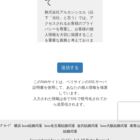
て
株式会社アルカンシエル（以
下「当社」と言う）では、ア
クセスされるお客様のプライ
バシーを尊重し、お客様の個
人情報を大切に保護すること
を重要な責務と考えておりま
す。
当Webサイト
http://www.arcenciel-g.jpでは、
個人情報保護に関する法令を
遵守するとともに、個人情報
の取り扱いに関して次のよう
な姿勢で行動しております。
このWebサイトは、ベリサインのSSLサーバ
証明書を使用して、あなたの個人情報を保護
しています。
1. 個人情報の定義
入力された情報は全てSSLで暗号化されてか
ら送受信されます。
個人情報とは、生存する個人
に関する情報であって、当該
情報に含まれる氏名、生年月
日、住所、電話番号、その他
ｸﾞﾙｰﾌﾟ
|
横浜 luxe結婚式場
|
luxe名古屋結婚式場
|
金沢結婚式場
|
luxe大阪結婚式場
|
南青山
の記述等により特定の個人を
結婚式場
識別することが出来るものを