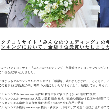
クチコミサイト「みんなのウエディング」の
ンキングにおいて、全店１位受賞いたしまし
このたびクチコミサイト「みんなのウエディング」年間総合クチコミランキングに
で１位を受賞いたしました。
これからもアルカンシエルのコンセプト「感謝を、式のまんなかに。」とともに、
ての皆さまに満足度の高い時間 をお過ごしいただけますよう、精進してまいります
アルカンシエル luxe mariage 名古屋 名古屋市 総合１位ほか 全17部門で受賞
アルカンシエル luxe mariage 大阪 大阪府 総合 立地・交通の便ほか１位ほか 全8部門
アルカンシエル南青山 東京都 総合 料理１位ほか 全13部門で受賞
アルカンシエル横浜 luxe mariage 横浜・新横浜・川崎エリア 総合１位ほか 全11部門