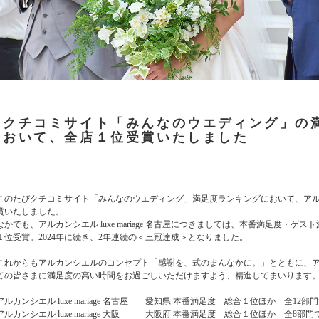
クチコミサイト「みんなのウエディング」の
おいて、全店１位受賞いたしました
このたびクチコミサイト「みんなのウエディング」満足度ランキングにおいて、ア
賞いたしました。
なかでも、アルカンシエル luxe mariage 名古屋につきましては、本番満足度・
１位受賞。2024年に続き、2年連続の＜三冠達成＞となりました。
これからもアルカンシエルのコンセプト「感謝を、式のまんなかに。」とともに、
ての皆さまに満足度の高い時間をお過ごしいただけますよう、精進してまいります
アルカンシエル luxe mariage 名古屋 愛知県 本番満足度 総合１位ほか 全12部
アルカンシエル luxe mariage 大阪 大阪府 本番満足度 総合１位ほか 全8部