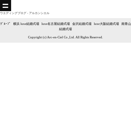
ウエディングブログ - アルカンシエル
ｸﾞﾙｰﾌﾟ
|
横浜 luxe結婚式場
|
luxe名古屋結婚式場
|
金沢結婚式場
|
luxe大阪結婚式場
|
南青山
結婚式場
Copyright (c) Arc-en-Ciel Co.,Ltd. All Rights Reserved.