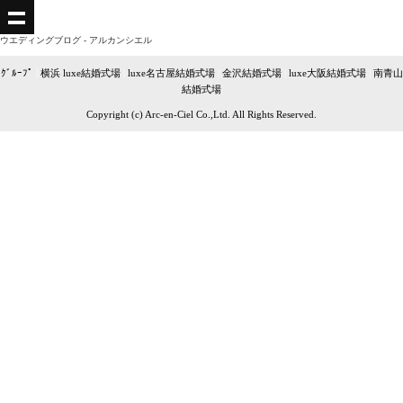
ウエディングブログ - アルカンシエル
ｸﾞﾙｰﾌﾟ
|
横浜 luxe結婚式場
|
luxe名古屋結婚式場
|
金沢結婚式場
|
luxe大阪結婚式場
|
南青山
結婚式場
Copyright (c) Arc-en-Ciel Co.,Ltd. All Rights Reserved.