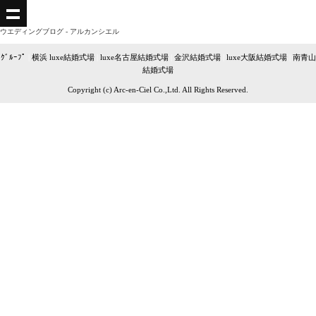
ウエディングブログ - アルカンシエル
ｸﾞﾙｰﾌﾟ
|
横浜 luxe結婚式場
|
luxe名古屋結婚式場
|
金沢結婚式場
|
luxe大阪結婚式場
|
南青山
結婚式場
Copyright (c) Arc-en-Ciel Co.,Ltd. All Rights Reserved.