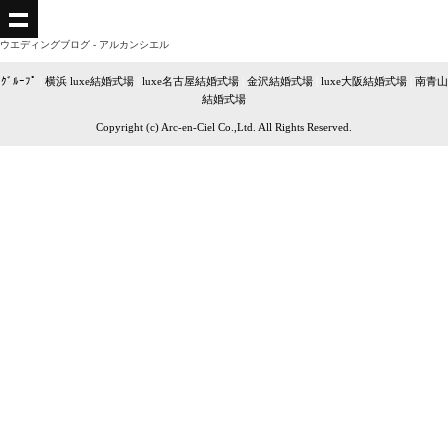
ウエディングブログ - アルカンシエル
ｸﾞﾙｰﾌﾟ
|
横浜 luxe結婚式場
|
luxe名古屋結婚式場
|
金沢結婚式場
|
luxe大阪結婚式場
|
南青山
結婚式場
Copyright (c) Arc-en-Ciel Co.,Ltd. All Rights Reserved.