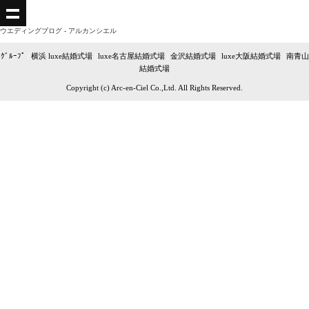
ウエディングブログ - アルカンシエル
ｸﾞﾙｰﾌﾟ
|
横浜 luxe結婚式場
|
luxe名古屋結婚式場
|
金沢結婚式場
|
luxe大阪結婚式場
|
南青山
結婚式場
Copyright (c) Arc-en-Ciel Co.,Ltd. All Rights Reserved.