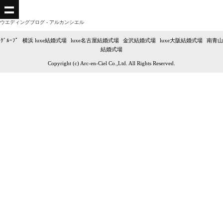
ウエディングブログ - アルカンシエル
ｸﾞﾙｰﾌﾟ
|
横浜 luxe結婚式場
|
luxe名古屋結婚式場
|
金沢結婚式場
|
luxe大阪結婚式場
|
南青山
結婚式場
Copyright (c) Arc-en-Ciel Co.,Ltd. All Rights Reserved.