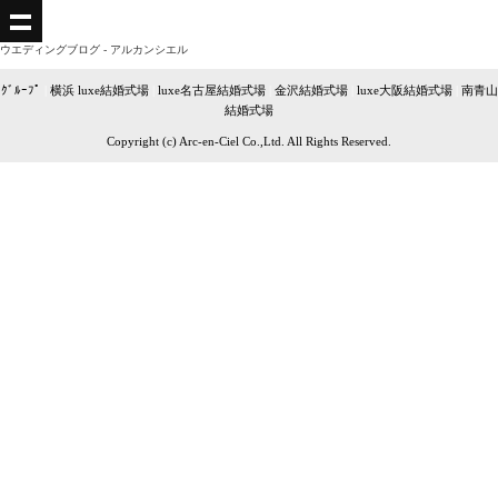
ウエディングブログ - アルカンシエル
ｸﾞﾙｰﾌﾟ
|
横浜 luxe結婚式場
|
luxe名古屋結婚式場
|
金沢結婚式場
|
luxe大阪結婚式場
|
南青山
結婚式場
Copyright (c) Arc-en-Ciel Co.,Ltd. All Rights Reserved.