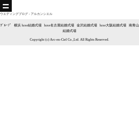
ウエディングブログ - アルカンシエル
ｸﾞﾙｰﾌﾟ
|
横浜 luxe結婚式場
|
luxe名古屋結婚式場
|
金沢結婚式場
|
luxe大阪結婚式場
|
南青山
結婚式場
Copyright (c) Arc-en-Ciel Co.,Ltd. All Rights Reserved.