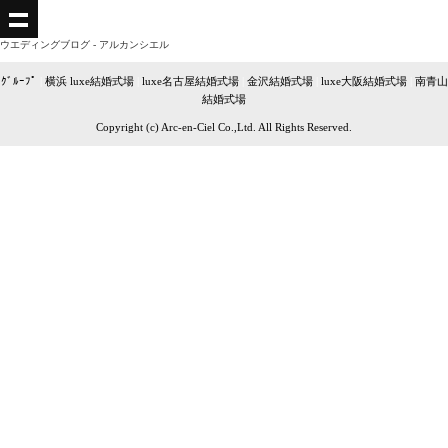
ウエディングブログ - アルカンシエル
ｸﾞﾙｰﾌﾟ
|
横浜 luxe結婚式場
|
luxe名古屋結婚式場
|
金沢結婚式場
|
luxe大阪結婚式場
|
南青山
結婚式場
Copyright (c) Arc-en-Ciel Co.,Ltd. All Rights Reserved.