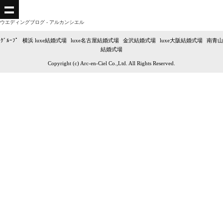
ウエディングブログ - アルカンシエル
ｸﾞﾙｰﾌﾟ
|
横浜 luxe結婚式場
|
luxe名古屋結婚式場
|
金沢結婚式場
|
luxe大阪結婚式場
|
南青山
結婚式場
Copyright (c) Arc-en-Ciel Co.,Ltd. All Rights Reserved.