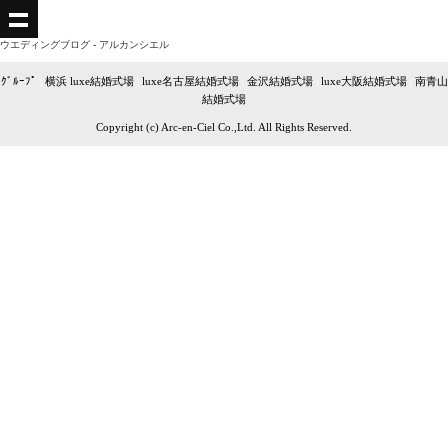
ウエディングブログ - アルカンシエル
ｸﾞﾙｰﾌﾟ
|
横浜 luxe結婚式場
|
luxe名古屋結婚式場
|
金沢結婚式場
|
luxe大阪結婚式場
|
南青山
結婚式場
Copyright (c) Arc-en-Ciel Co.,Ltd. All Rights Reserved.