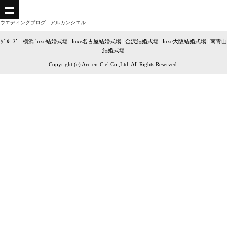
ウエディングブログ - アルカンシエル
ｸﾞﾙｰﾌﾟ
|
横浜 luxe結婚式場
|
luxe名古屋結婚式場
|
金沢結婚式場
|
luxe大阪結婚式場
|
南青山
結婚式場
Copyright (c) Arc-en-Ciel Co.,Ltd. All Rights Reserved.