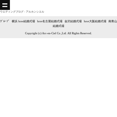
ウエディングブログ - アルカンシエル
ｸﾞﾙｰﾌﾟ
|
横浜 luxe結婚式場
|
luxe名古屋結婚式場
|
金沢結婚式場
|
luxe大阪結婚式場
|
南青山
結婚式場
Copyright (c) Arc-en-Ciel Co.,Ltd. All Rights Reserved.