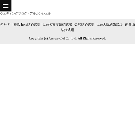
ウエディングブログ - アルカンシエル
ｸﾞﾙｰﾌﾟ
|
横浜 luxe結婚式場
|
luxe名古屋結婚式場
|
金沢結婚式場
|
luxe大阪結婚式場
|
南青山
結婚式場
Copyright (c) Arc-en-Ciel Co.,Ltd. All Rights Reserved.