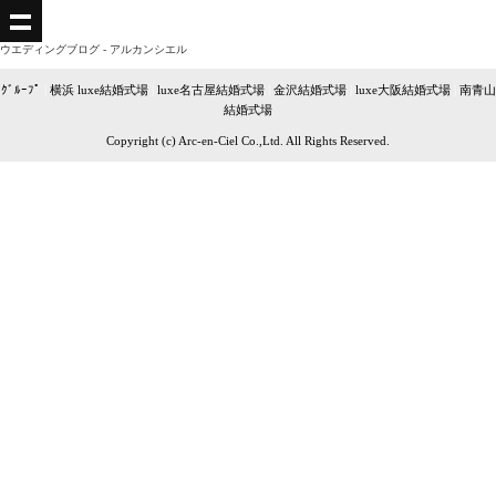
ウエディングブログ - アルカンシエル
ｸﾞﾙｰﾌﾟ
|
横浜 luxe結婚式場
|
luxe名古屋結婚式場
|
金沢結婚式場
|
luxe大阪結婚式場
|
南青山
結婚式場
Copyright (c) Arc-en-Ciel Co.,Ltd. All Rights Reserved.