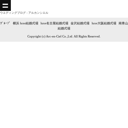
ウエディングブログ - アルカンシエル
ｸﾞﾙｰﾌﾟ
|
横浜 luxe結婚式場
|
luxe名古屋結婚式場
|
金沢結婚式場
|
luxe大阪結婚式場
|
南青山
結婚式場
Copyright (c) Arc-en-Ciel Co.,Ltd. All Rights Reserved.