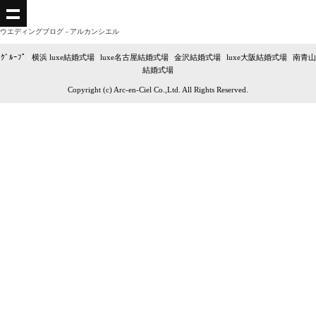
ウエディングブログ - アルカンシエル
ｸﾞﾙｰﾌﾟ
|
横浜 luxe結婚式場
|
luxe名古屋結婚式場
|
金沢結婚式場
|
luxe大阪結婚式場
|
南青山
結婚式場
Copyright (c) Arc-en-Ciel Co.,Ltd. All Rights Reserved.