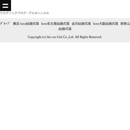
ウエディングブログ - アルカンシエル
ｸﾞﾙｰﾌﾟ
|
横浜 luxe結婚式場
|
luxe名古屋結婚式場
|
金沢結婚式場
|
luxe大阪結婚式場
|
南青山
結婚式場
Copyright (c) Arc-en-Ciel Co.,Ltd. All Rights Reserved.