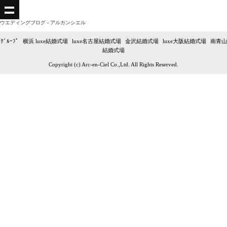
ウエディングブログ - アルカンシエル
ｸﾞﾙｰﾌﾟ
|
横浜 luxe結婚式場
|
luxe名古屋結婚式場
|
金沢結婚式場
|
luxe大阪結婚式場
|
南青山
結婚式場
Copyright (c) Arc-en-Ciel Co.,Ltd. All Rights Reserved.