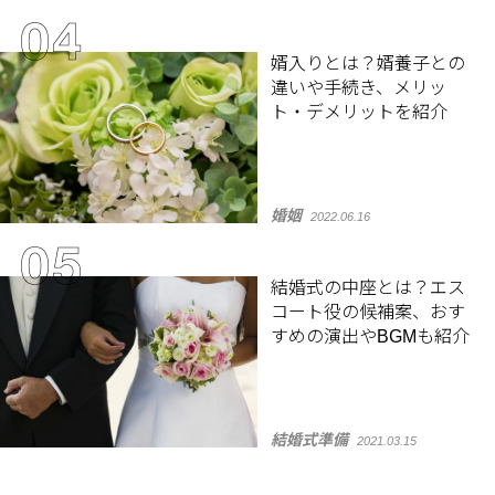
婿入りとは？婿養子との
違いや手続き、メリッ
ト・デメリットを紹介
婚姻
2022.06.16
結婚式の中座とは？エス
コート役の候補案、おす
すめの演出やBGMも紹介
結婚式準備
2021.03.15