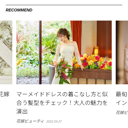
RECOMMEND
花嫁
マーメイドドレスの着こなし方と似
最旬
合う髪型をチェック！大人の魅力を
イン
演出
花嫁ビ
花嫁ビューティ
2022.04.27