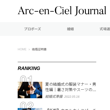
プロポーズ
婚姻
式場選
Arc-en-Ciel Journal（アルカンシエル ジャーナル）
HOME
結婚証明書
RANKING
夏の結婚式の服装マナー・男
性編｜暑さ対策やスーツのお
しゃれな着こなしも紹介
結婚式準備
2022.05.16