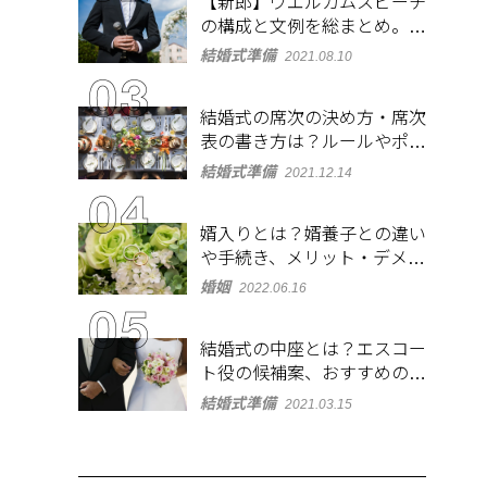
【新郎】ウエルカムスピーチ
の構成と文例を総まとめ。緊
張しないコツも紹介
結婚式準備
2021.08.10
結婚式の席次の決め方・席次
表の書き方は？ルールやポイ
ントをチェック
結婚式準備
2021.12.14
婿入りとは？婿養子との違い
や手続き、メリット・デメリ
ットを紹介
婚姻
2022.06.16
結婚式の中座とは？エスコー
ト役の候補案、おすすめの演
出やBGMも紹介
結婚式準備
2021.03.15