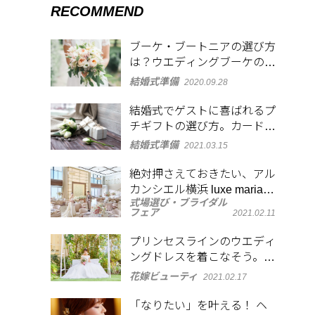
RECOMMEND
ブーケ・ブートニアの選び方
は？ウエディングブーケの形
や使われる花の種類と花言葉
結婚式準備
2020.09.28
も解説
結婚式でゲストに喜ばれるプ
チギフトの選び方。カードも
添えて感謝を表現
結婚式準備
2021.03.15
絶対押さえておきたい、アル
カンシエル横浜 luxe mariage
式場選び・ブライダル
のフォトジェニックなスポッ
フェア
2021.02.11
ト
プリンセスラインのウエディ
ングドレスを着こなそう。似
合う体型・髪型とは
花嫁ビューティ
2021.02.17
「なりたい」を叶える！ ヘ