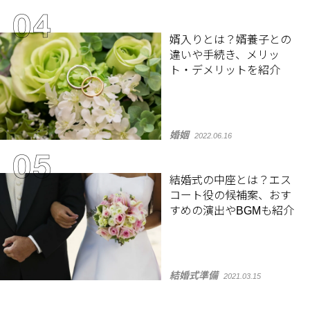
婿入りとは？婿養子との
違いや手続き、メリッ
ト・デメリットを紹介
婚姻
2022.06.16
結婚式の中座とは？エス
コート役の候補案、おす
すめの演出やBGMも紹介
結婚式準備
2021.03.15