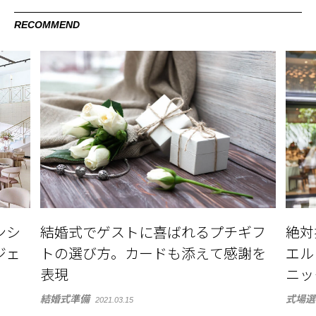
RECOMMEND
ンシ
結婚式でゲストに喜ばれるプチギフ
絶対
トジェ
トの選び方。カードも添えて感謝を
エル 
表現
ニッ
結婚式準備
式場選
2021.03.15