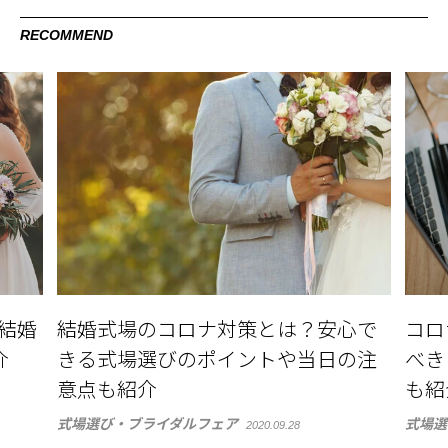
RECOMMEND
？結婚
結婚式場のコロナ対策とは？安心で
コロ
介
きる式場選びのポイントや当日の注
べき
意点も紹介
も紹
式場選び・ブライダルフェア
式場選
2020.09.28