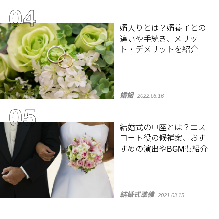
婿入りとは？婿養子との
違いや手続き、メリッ
ト・デメリットを紹介
婚姻
2022.06.16
結婚式の中座とは？エス
コート役の候補案、おす
すめの演出やBGMも紹介
結婚式準備
2021.03.15