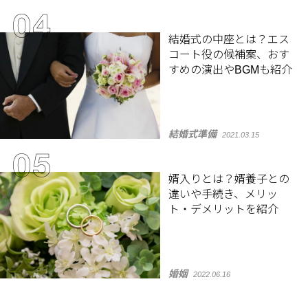
結婚式の中座とは？エス
コート役の候補案、おす
すめの演出やBGMも紹介
結婚式準備
2021.03.15
婿入りとは？婿養子との
違いや手続き、メリッ
ト・デメリットを紹介
婚姻
2022.06.16