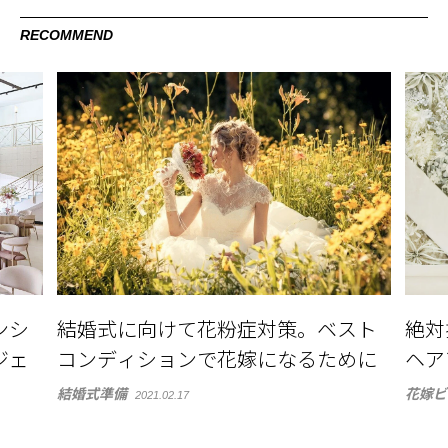
RECOMMEND
ンシ
結婚式に向けて花粉症対策。ベスト
絶対
トジェ
コンディションで花嫁になるために
ヘアア
結婚式準備
花嫁ビ
2021.02.17