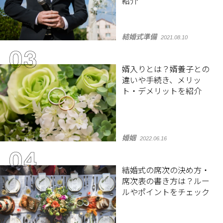
紹介
結婚式準備
2021.08.10
婿入りとは？婿養子との
違いや手続き、メリッ
ト・デメリットを紹介
婚姻
2022.06.16
結婚式の席次の決め方・
席次表の書き方は？ルー
ルやポイントをチェック