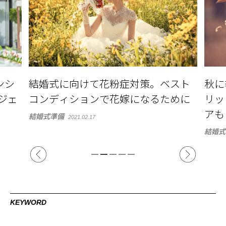
ンシ
結婚式に向けて花粉症対策。ベスト
秋に
トジェ
コンディションで花嫁になるために
リッ
アも
結婚式準備
2021.02.17
結婚式
KEYWORD