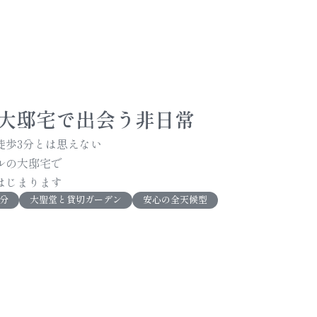
大邸宅で出会う非日常
徒歩3分とは思えない
ルの大邸宅で
はじまります
3分
大聖堂と貸切ガーデン
安心の全天候型
の