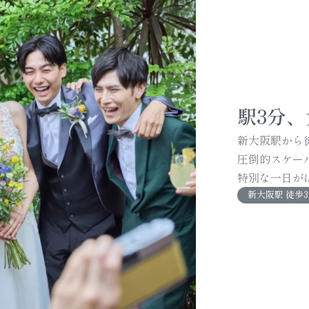
駅3分、
BRIDAL FAIR
新大阪駅から
ブライダルフェア
圧倒的スケー
特別な一日が
まずは体験。
一日の魅力を詰め込んだフェアへ
新大阪駅 徒歩
年間口コミランキング
1位受賞記念
＼
／
HPからのご予約で
最大5万円分
Amazonギフト券プレゼント！