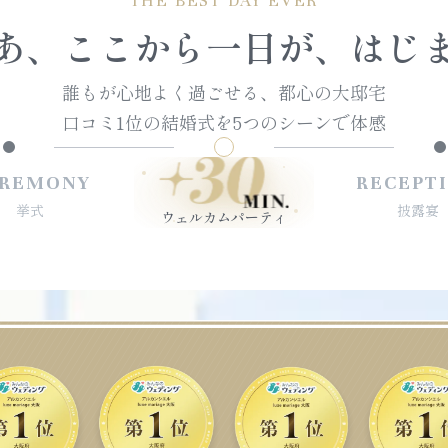
THE BEST DAY EVER
あ、
ここから一日が、
はじ
誰もが心地よく過ごせる、
都心の大邸宅
口コミ1位の結婚式を
5つのシーンで体感
REMONY
RECEPT
挙式
披露宴
ウェルカムパーティ