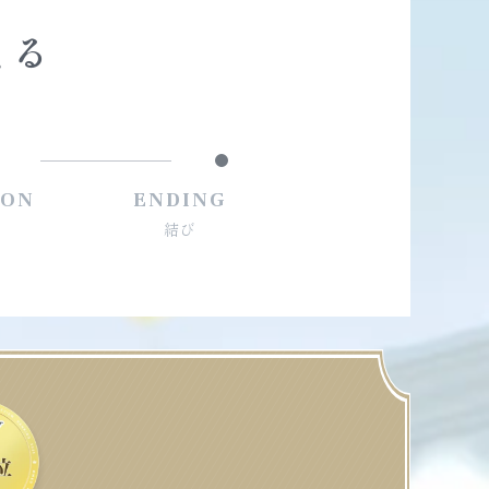
まる
ION
ENDING
結び