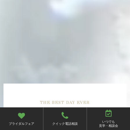
THE BEST DAY EVER
さあ、
ここから一日が、
いつでも
ブライダルフェア
クイック電話相談
見学・相談会